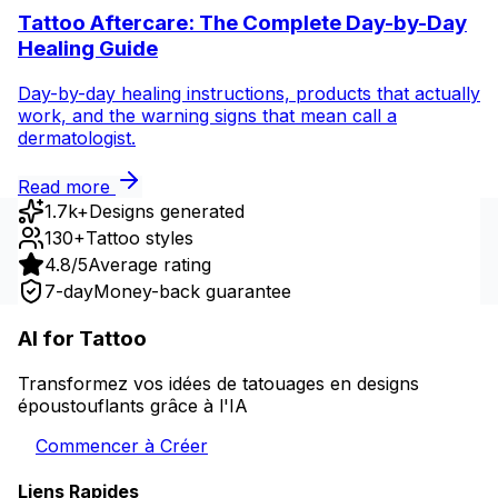
Tattoo Aftercare: The Complete Day-by-Day
Healing Guide
Day-by-day healing instructions, products that actually
work, and the warning signs that mean call a
dermatologist.
Read more
1.7k+
Designs generated
130+
Tattoo styles
4.8/5
Average rating
7-day
Money-back guarantee
AI for Tattoo
Transformez vos idées de tatouages en designs
époustouflants grâce à l'IA
Commencer à Créer
Liens Rapides