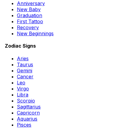
Anniversary
New Baby
Graduation
First Tattoo
Recovery
New Beginnings
Zodiac Signs
Aries
Taurus
Gemini
Cancer
Leo
Virgo
Libra
Scorpio
Sagittarius
Capricorn
Aquarius
Pisces