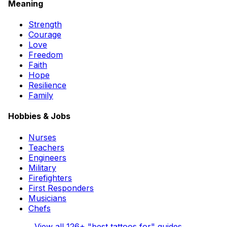
Meaning
Strength
Courage
Love
Freedom
Faith
Hope
Resilience
Family
Hobbies & Jobs
Nurses
Teachers
Engineers
Military
Firefighters
First Responders
Musicians
Chefs
View all
126
+ "best tattoos for" guides →