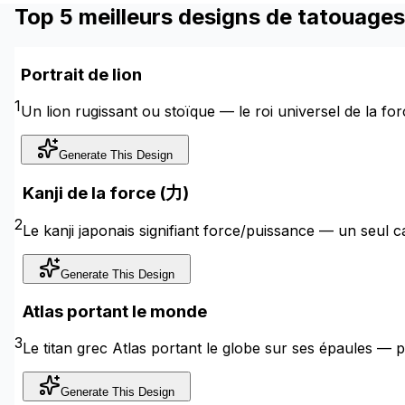
Top 5 meilleurs designs de tatouages
Portrait de lion
1
Un lion rugissant ou stoïque — le roi universel de la fo
Generate This Design
Kanji de la force (力)
2
Le kanji japonais signifiant force/puissance — un seul 
Generate This Design
Atlas portant le monde
3
Le titan grec Atlas portant le globe sur ses épaules — 
Generate This Design