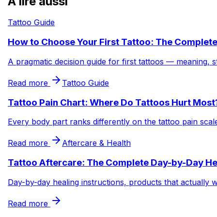
À lire aussi
Tattoo Guide
How to Choose Your First Tattoo: The Complet
A pragmatic decision guide for first tattoos — meaning, s
Read more
Tattoo Guide
Tattoo Pain Chart: Where Do Tattoos Hurt Most
Every body part ranks differently on the tattoo pain sca
Read more
Aftercare & Health
Tattoo Aftercare: The Complete Day-by-Day He
Day-by-day healing instructions, products that actually 
Read more