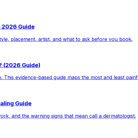
e 2026 Guide
tyle, placement, artist, and what to ask before you book.
? (2026 Guide)
le. This evidence-based guide maps the most and least pain
aling Guide
work, and the warning signs that mean call a dermatologist.