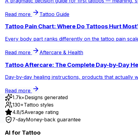
A pragmatic decision guide for first tattoos — meaning, s
Read more
Tattoo Guide
Tattoo Pain Chart: Where Do Tattoos Hurt Most
Every body part ranks differently on the tattoo pain sca
Read more
Aftercare & Health
Tattoo Aftercare: The Complete Day-by-Day He
Day-by-day healing instructions, products that actually 
Read more
1.7k+
Designs generated
130+
Tattoo styles
4.8/5
Average rating
7-day
Money-back guarantee
AI for Tattoo