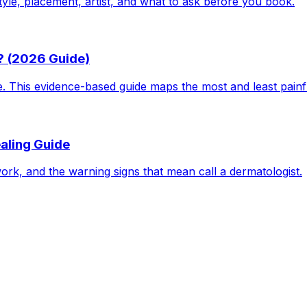
tyle, placement, artist, and what to ask before you book.
? (2026 Guide)
le. This evidence-based guide maps the most and least pain
aling Guide
work, and the warning signs that mean call a dermatologist.