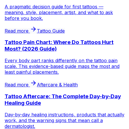
A pragmatic decision guide for first tattoos —
meaning, style, placement, artist, and what to ask
before you book.
Read more
Tattoo Guide
Tattoo Pain Chart: Where Do Tattoos Hurt
Most? (2026 Guide)
Every body part ranks differently on the tattoo pain
scale. This evidence-based guide maps the most and
least painful placements.
Read more
Aftercare & Health
Tattoo Aftercare: The Complete Day-by-Day
Healing Guide
Day-by-day healing instructions, products that actually
work, and the warning signs that mean call a
dermatologist.