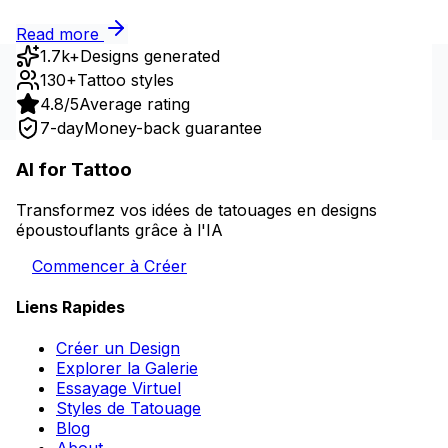
Read more
1.7k+
Designs generated
130+
Tattoo styles
4.8/5
Average rating
7-day
Money-back guarantee
AI for Tattoo
Transformez vos idées de tatouages en designs
époustouflants grâce à l'IA
Commencer à Créer
Liens Rapides
Créer un Design
Explorer la Galerie
Essayage Virtuel
Styles de Tatouage
Blog