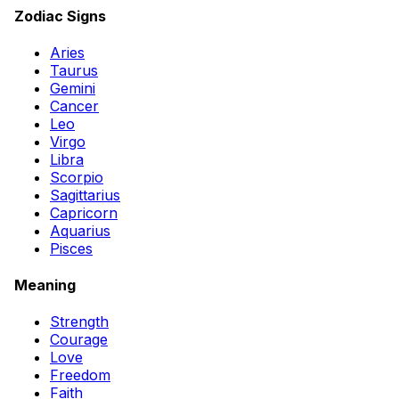
Zodiac Signs
Aries
Taurus
Gemini
Cancer
Leo
Virgo
Libra
Scorpio
Sagittarius
Capricorn
Aquarius
Pisces
Meaning
Strength
Courage
Love
Freedom
Faith