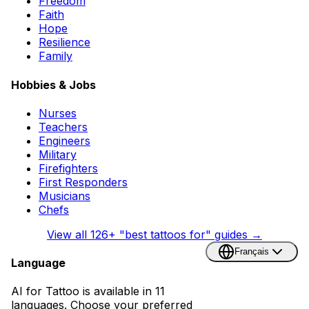
Freedom
Faith
Hope
Resilience
Family
Hobbies & Jobs
Nurses
Teachers
Engineers
Military
Firefighters
First Responders
Musicians
Chefs
View all
126
+ "best tattoos for" guides →
Français
Language
AI for Tattoo is available in 11
languages. Choose your preferred