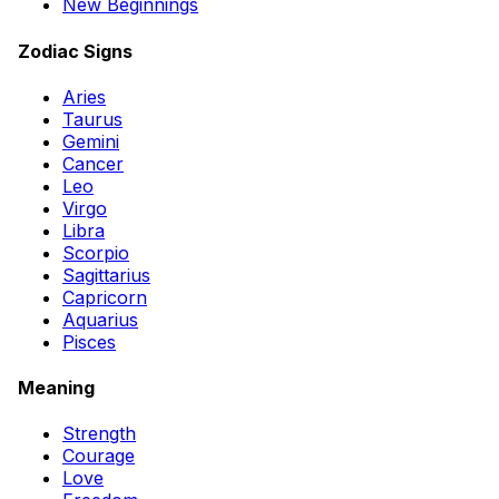
New Beginnings
Zodiac Signs
Aries
Taurus
Gemini
Cancer
Leo
Virgo
Libra
Scorpio
Sagittarius
Capricorn
Aquarius
Pisces
Meaning
Strength
Courage
Love