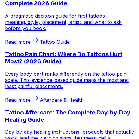
Complete 2026 Guide
A pragmatic decision guide for first tattoos —
meaning, style, placement, artist, and what to ask
before you book.
Read more
Tattoo Guide
Tattoo Pain Chart: Where Do Tattoos Hurt
Most? (2026 Guide)
Every body part ranks differently on the tattoo pain
scale. This evidence-based guide maps the most and
least painful placements.
Read more
Aftercare & Health
Tattoo Aftercare: The Complete Day-by-Day
Healing Guide
Day-by-day healing instructions, products that actually
work, and the warning signs that mean call a