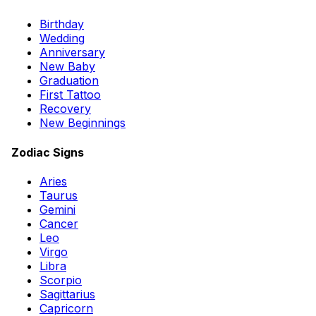
Birthday
Wedding
Anniversary
New Baby
Graduation
First Tattoo
Recovery
New Beginnings
Zodiac Signs
Aries
Taurus
Gemini
Cancer
Leo
Virgo
Libra
Scorpio
Sagittarius
Capricorn