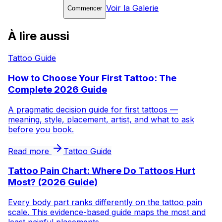
Voir la Galerie
Commencer
À lire aussi
Tattoo Guide
How to Choose Your First Tattoo: The
Complete 2026 Guide
A pragmatic decision guide for first tattoos —
meaning, style, placement, artist, and what to ask
before you book.
Read more
Tattoo Guide
Tattoo Pain Chart: Where Do Tattoos Hurt
Most? (2026 Guide)
Every body part ranks differently on the tattoo pain
scale. This evidence-based guide maps the most and
least painful placements.