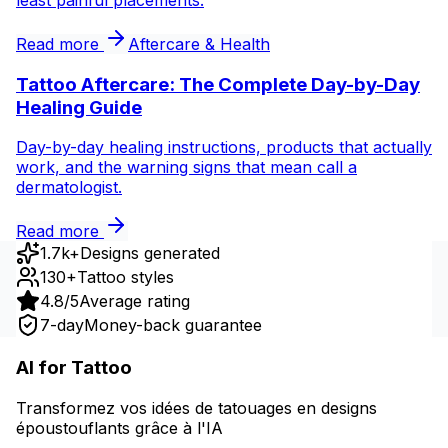
Read more
Aftercare & Health
Tattoo Aftercare: The Complete Day-by-Day
Healing Guide
Day-by-day healing instructions, products that actually
work, and the warning signs that mean call a
dermatologist.
Read more
1.7k+
Designs generated
130+
Tattoo styles
4.8/5
Average rating
7-day
Money-back guarantee
AI for Tattoo
Transformez vos idées de tatouages en designs
époustouflants grâce à l'IA