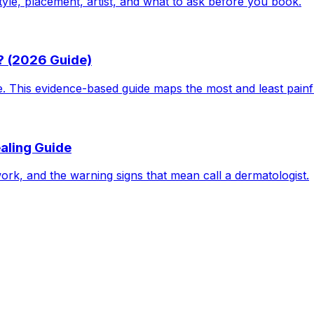
tyle, placement, artist, and what to ask before you book.
? (2026 Guide)
le. This evidence-based guide maps the most and least pain
aling Guide
work, and the warning signs that mean call a dermatologist.