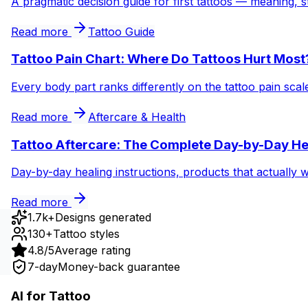
A pragmatic decision guide for first tattoos — meaning, s
Read more
Tattoo Guide
Tattoo Pain Chart: Where Do Tattoos Hurt Most
Every body part ranks differently on the tattoo pain sca
Read more
Aftercare & Health
Tattoo Aftercare: The Complete Day-by-Day He
Day-by-day healing instructions, products that actually 
Read more
1.7k+
Designs generated
130+
Tattoo styles
4.8/5
Average rating
7-day
Money-back guarantee
AI for Tattoo