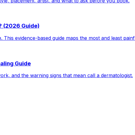
tyle, placement, artist, and what to ask before you book.
? (2026 Guide)
le. This evidence-based guide maps the most and least pain
aling Guide
work, and the warning signs that mean call a dermatologist.