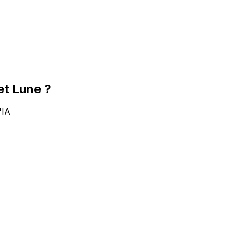
et Lune ?
'IA