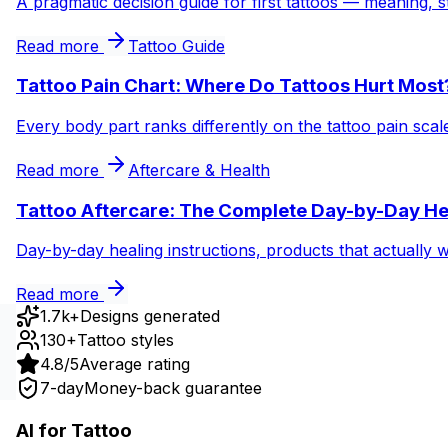
A pragmatic decision guide for first tattoos — meaning, s
Read more
Tattoo Guide
Tattoo Pain Chart: Where Do Tattoos Hurt Most
Every body part ranks differently on the tattoo pain sca
Read more
Aftercare & Health
Tattoo Aftercare: The Complete Day-by-Day He
Day-by-day healing instructions, products that actually 
Read more
1.7k+
Designs generated
130+
Tattoo styles
4.8/5
Average rating
7-day
Money-back guarantee
AI for Tattoo