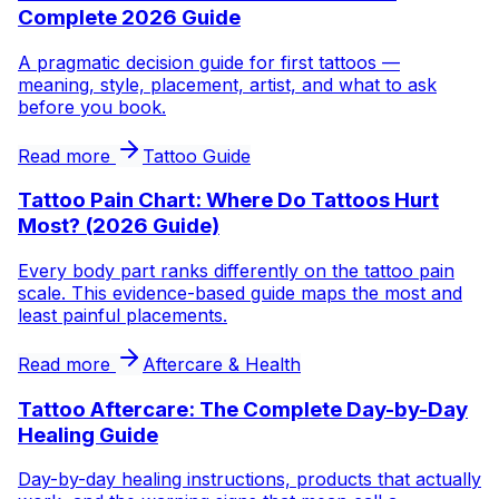
Complete 2026 Guide
A pragmatic decision guide for first tattoos —
meaning, style, placement, artist, and what to ask
before you book.
Read more
Tattoo Guide
Tattoo Pain Chart: Where Do Tattoos Hurt
Most? (2026 Guide)
Every body part ranks differently on the tattoo pain
scale. This evidence-based guide maps the most and
least painful placements.
Read more
Aftercare & Health
Tattoo Aftercare: The Complete Day-by-Day
Healing Guide
Day-by-day healing instructions, products that actually