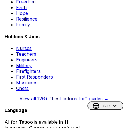
Freedom
Faith
Hope
Resilience
Family
Hobbies & Jobs
Nurses
Teachers
Engineers
Military
Firefighters
First Responders
Musicians
Chefs
View all
126
+ "best tattoos for" guides →
Italiano
Language
AI for Tattoo is available in 11
languages. Choose your preferred