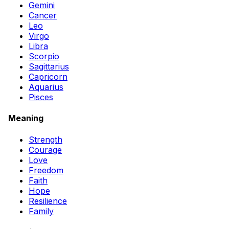
Gemini
Cancer
Leo
Virgo
Libra
Scorpio
Sagittarius
Capricorn
Aquarius
Pisces
Meaning
Strength
Courage
Love
Freedom
Faith
Hope
Resilience
Family