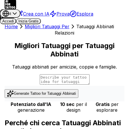
Crea con IA
Prova
Esplora
it
Accedi
Inizia Gratis
Home
Migliori Tatuaggi Per
Tatuaggi Abbinati
Relazioni
Migliori Tatuaggi per Tatuaggi
Abbinati
Tatuaggi abbinati per amicizie, coppie e famiglie.
Generate Tattoo for
Tatuaggi Abbinati
Potenziato dall'IA
10 sec
per il
Gratis
per
generazione
design
esplorare
Perché chi cerca Tatuaggi Abbinati