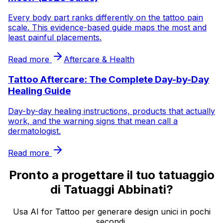
Every body part ranks differently on the tattoo pain
scale. This evidence-based guide maps the most and
least painful placements.
Read more
Aftercare & Health
Tattoo Aftercare: The Complete Day-by-Day
Healing Guide
Day-by-day healing instructions, products that actually
work, and the warning signs that mean call a
dermatologist.
Read more
Pronto a progettare il tuo tatuaggio
di Tatuaggi Abbinati?
Usa AI for Tattoo per generare design unici in pochi
secondi.