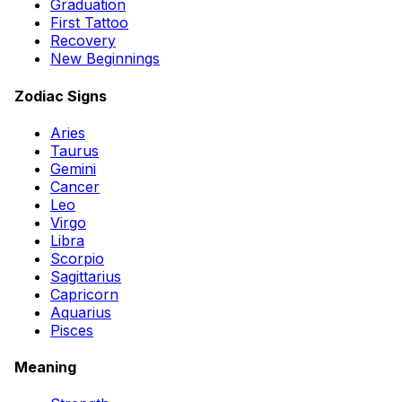
Graduation
First Tattoo
Recovery
New Beginnings
Zodiac Signs
Aries
Taurus
Gemini
Cancer
Leo
Virgo
Libra
Scorpio
Sagittarius
Capricorn
Aquarius
Pisces
Meaning