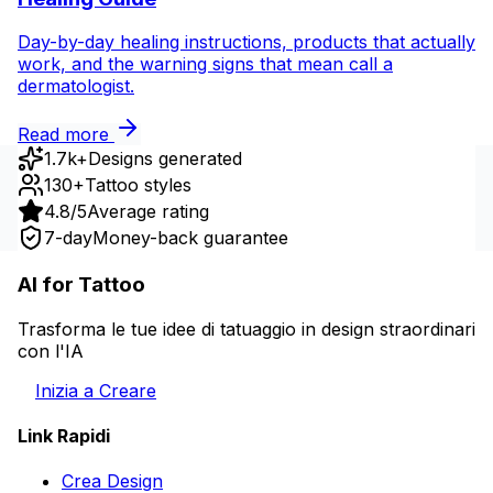
Day-by-day healing instructions, products that actually
work, and the warning signs that mean call a
dermatologist.
Read more
1.7k+
Designs generated
130+
Tattoo styles
4.8/5
Average rating
7-day
Money-back guarantee
AI for Tattoo
Trasforma le tue idee di tatuaggio in design straordinari
con l'IA
Inizia a Creare
Link Rapidi
Crea Design