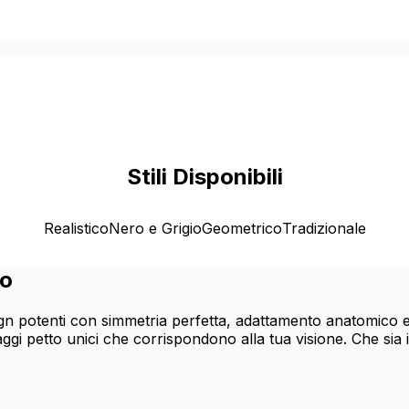
Stili Disponibili
Realistico
Nero e Grigio
Geometrico
Tradizionale
to
gn potenti con simmetria perfetta, adattamento anatomico ed 
uaggi petto unici che corrispondono alla tua visione. Che sia 