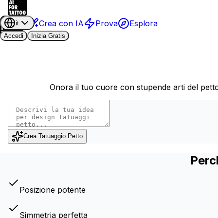
Crea con IA
Prova
Esplora
it
Accedi
Inizia Gratis
Onora il tuo cuore con stupende arti del petto
Crea Tatuaggio Petto
Perc
Posizione potente
Simmetria perfetta