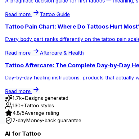
A pragmatic decision guide for first tattoos — meaning, s
Read more
Tattoo Guide
Tattoo Pain Chart: Where Do Tattoos Hurt Most
Every body part ranks differently on the tattoo pain sca
Read more
Aftercare & Health
Tattoo Aftercare: The Complete Day-by-Day He
Day-by-day healing instructions, products that actually 
Read more
1.7k+
Designs generated
130+
Tattoo styles
4.8/5
Average rating
7-day
Money-back guarantee
AI for Tattoo