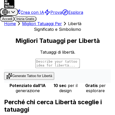
Crea con IA
Prova
Esplora
it
Accedi
Inizia Gratis
Home
Migliori Tatuaggi Per
Libertà
Significato e Simbolismo
Migliori Tatuaggi per Libertà
Tatuaggi di libertà.
Generate Tattoo for
Libertà
Potenziato dall'IA
10 sec
per il
Gratis
per
generazione
design
esplorare
Perché chi cerca Libertà sceglie i
tatuaggi