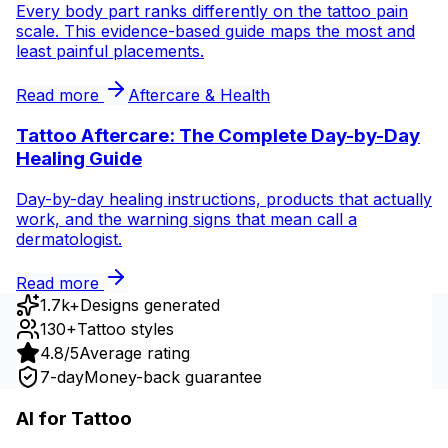
Every body part ranks differently on the tattoo pain
scale. This evidence-based guide maps the most and
least painful placements.
Read more
Aftercare & Health
Tattoo Aftercare: The Complete Day-by-Day
Healing Guide
Day-by-day healing instructions, products that actually
work, and the warning signs that mean call a
dermatologist.
Read more
1.7k+
Designs generated
130+
Tattoo styles
4.8/5
Average rating
7-day
Money-back guarantee
AI for Tattoo