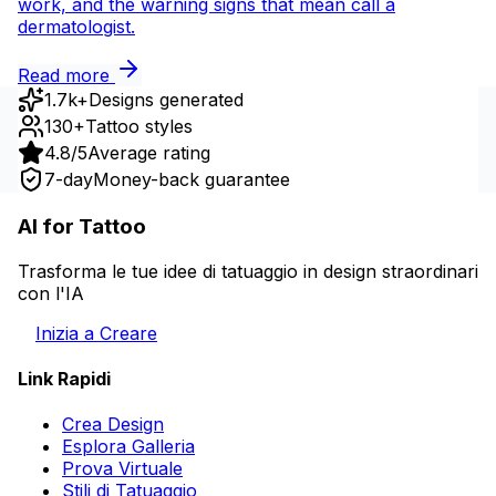
work, and the warning signs that mean call a
dermatologist.
Read more
1.7k+
Designs generated
130+
Tattoo styles
4.8/5
Average rating
7-day
Money-back guarantee
AI for Tattoo
Trasforma le tue idee di tatuaggio in design straordinari
con l'IA
Inizia a Creare
Link Rapidi
Crea Design
Esplora Galleria
Prova Virtuale
Stili di Tatuaggio