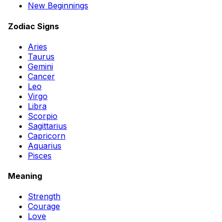
New Beginnings
Zodiac Signs
Aries
Taurus
Gemini
Cancer
Leo
Virgo
Libra
Scorpio
Sagittarius
Capricorn
Aquarius
Pisces
Meaning
Strength
Courage
Love