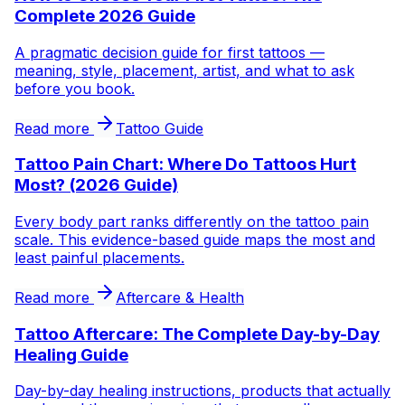
Complete 2026 Guide
A pragmatic decision guide for first tattoos —
meaning, style, placement, artist, and what to ask
before you book.
Read more
Tattoo Guide
Tattoo Pain Chart: Where Do Tattoos Hurt
Most? (2026 Guide)
Every body part ranks differently on the tattoo pain
scale. This evidence-based guide maps the most and
least painful placements.
Read more
Aftercare & Health
Tattoo Aftercare: The Complete Day-by-Day
Healing Guide
Day-by-day healing instructions, products that actually