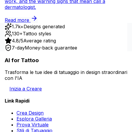
work, and the warning signs that mean call a
dermatologist.
Read more
1.7k+
Designs generated
130+
Tattoo styles
4.8/5
Average rating
7-day
Money-back guarantee
AI for Tattoo
Trasforma le tue idee di tatuaggio in design straordinari
con l'IA
Inizia a Creare
Link Rapidi
Crea Design
Esplora Galleria
Prova Virtuale
Stili di Tatuaggio