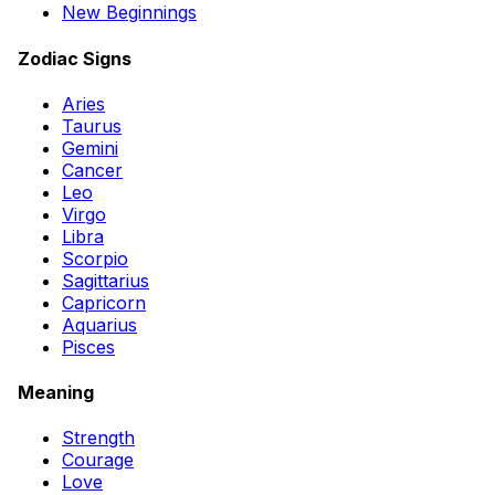
New Beginnings
Zodiac Signs
Aries
Taurus
Gemini
Cancer
Leo
Virgo
Libra
Scorpio
Sagittarius
Capricorn
Aquarius
Pisces
Meaning
Strength
Courage
Love