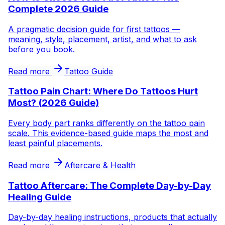
Complete 2026 Guide
A pragmatic decision guide for first tattoos —
meaning, style, placement, artist, and what to ask
before you book.
Read more
Tattoo Guide
Tattoo Pain Chart: Where Do Tattoos Hurt
Most? (2026 Guide)
Every body part ranks differently on the tattoo pain
scale. This evidence-based guide maps the most and
least painful placements.
Read more
Aftercare & Health
Tattoo Aftercare: The Complete Day-by-Day
Healing Guide
Day-by-day healing instructions, products that actually