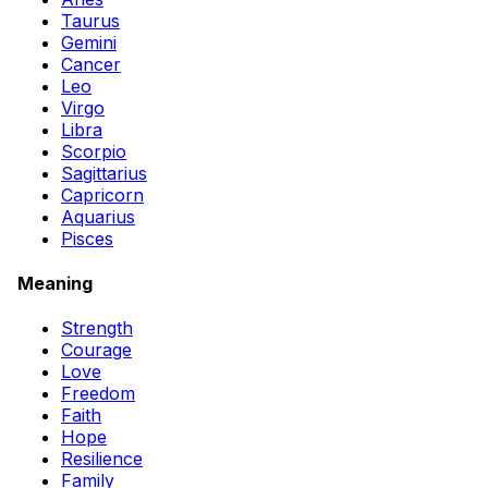
Taurus
Gemini
Cancer
Leo
Virgo
Libra
Scorpio
Sagittarius
Capricorn
Aquarius
Pisces
Meaning
Strength
Courage
Love
Freedom
Faith
Hope
Resilience
Family