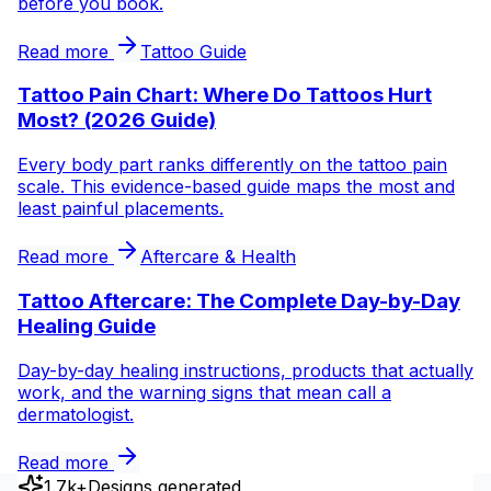
before you book.
Read more
Tattoo Guide
Tattoo Pain Chart: Where Do Tattoos Hurt
Most? (2026 Guide)
Every body part ranks differently on the tattoo pain
scale. This evidence-based guide maps the most and
least painful placements.
Read more
Aftercare & Health
Tattoo Aftercare: The Complete Day-by-Day
Healing Guide
Day-by-day healing instructions, products that actually
work, and the warning signs that mean call a
dermatologist.
Read more
1.7k+
Designs generated