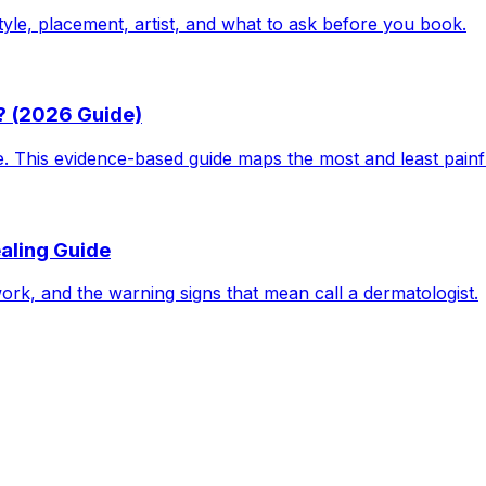
tyle, placement, artist, and what to ask before you book.
? (2026 Guide)
le. This evidence-based guide maps the most and least pain
aling Guide
work, and the warning signs that mean call a dermatologist.