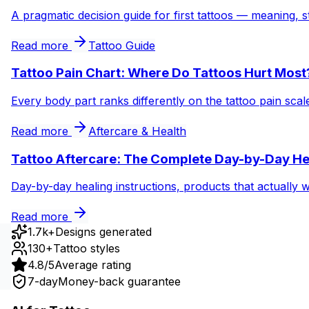
A pragmatic decision guide for first tattoos — meaning, s
Read more
Tattoo Guide
Tattoo Pain Chart: Where Do Tattoos Hurt Most
Every body part ranks differently on the tattoo pain sca
Read more
Aftercare & Health
Tattoo Aftercare: The Complete Day-by-Day He
Day-by-day healing instructions, products that actually 
Read more
1.7k+
Designs generated
130+
Tattoo styles
4.8/5
Average rating
7-day
Money-back guarantee