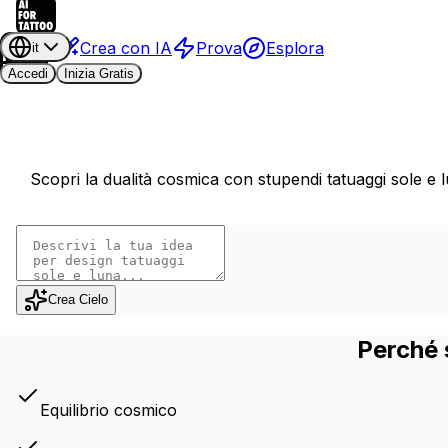
Crea con IA
Prova
Esplora
it
Accedi
Inizia Gratis
Scopri la dualità cosmica con stupendi tatuaggi sole e l
Crea Cielo
Perché 
Equilibrio cosmico