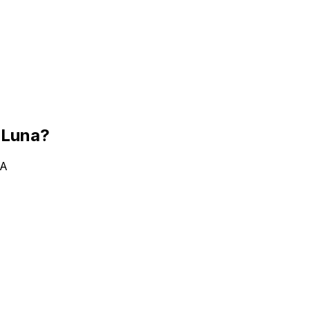
e Luna?
IA