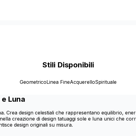
Stili Disponibili
Geometrico
Linea Fine
Acquerello
Spirituale
 e Luna
na. Crea design celestiali che rappresentano equilibrio, ene
za nella creazione di design tatuaggi sole e luna unici che co
tisce design originali su misura.