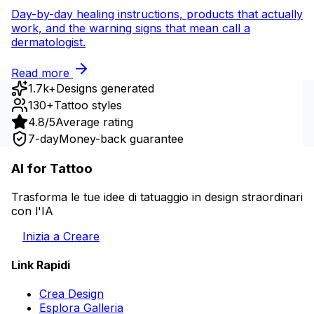
Day-by-day healing instructions, products that actually
work, and the warning signs that mean call a
dermatologist.
Read more
1.7k+
Designs generated
130+
Tattoo styles
4.8/5
Average rating
7-day
Money-back guarantee
AI for Tattoo
Trasforma le tue idee di tatuaggio in design straordinari
con l'IA
Inizia a Creare
Link Rapidi
Crea Design
Esplora Galleria