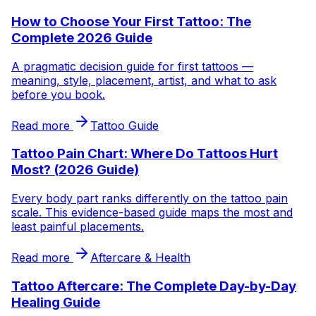
How to Choose Your First Tattoo: The
Complete 2026 Guide
A pragmatic decision guide for first tattoos —
meaning, style, placement, artist, and what to ask
before you book.
Read more
Tattoo Guide
Tattoo Pain Chart: Where Do Tattoos Hurt
Most? (2026 Guide)
Every body part ranks differently on the tattoo pain
scale. This evidence-based guide maps the most and
least painful placements.
Read more
Aftercare & Health
Tattoo Aftercare: The Complete Day-by-Day
Healing Guide