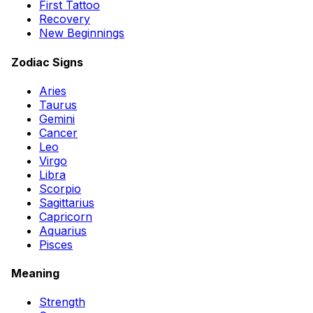
First Tattoo
Recovery
New Beginnings
Zodiac Signs
Aries
Taurus
Gemini
Cancer
Leo
Virgo
Libra
Scorpio
Sagittarius
Capricorn
Aquarius
Pisces
Meaning
Strength