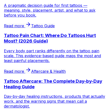
A pragmatic decision guide for first tattoos —
meaning, style, placement, artist, and what to ask
before you book.
Read more
Tattoo Guide
Tattoo Pain Chart: Where Do Tattoos Hurt
Most? (2026 Guide)
Every body part ranks differently on the tattoo pain
scale. This evidence-based guide maps the most and
least painful placements.
Read more
Aftercare & Health
Tattoo Aftercare: The Complete Day-by-Day
Healing Guide
Day-by-day healing instructions, products that actually
work, and the warning signs that mean call a
dermatologist.