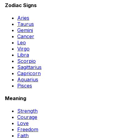
Zodiac Signs
Aries
Taurus
Gemini
Cancer
Leo
Virgo
Libra
Scorpio
Sagittarius
Capricorn
Aquarius
Pisces
Meaning
Strength
Courage
Love
Freedom
Faith