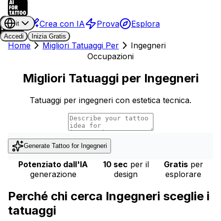
Crea con IA
Prova
Esplora
it
Accedi
Inizia Gratis
Home
Migliori Tatuaggi Per
Ingegneri
Occupazioni
Migliori Tatuaggi per Ingegneri
Tatuaggi per ingegneri con estetica tecnica.
Generate Tattoo for
Ingegneri
Potenziato dall'IA
10 sec
per il
Gratis
per
generazione
design
esplorare
Perché chi cerca Ingegneri sceglie i
tatuaggi