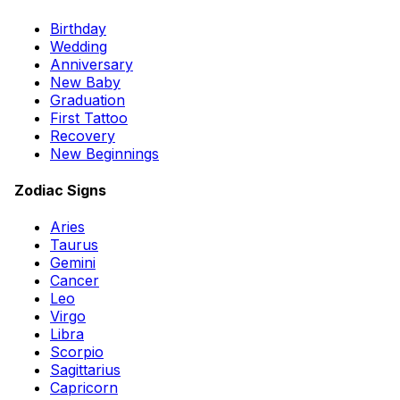
Birthday
Wedding
Anniversary
New Baby
Graduation
First Tattoo
Recovery
New Beginnings
Zodiac Signs
Aries
Taurus
Gemini
Cancer
Leo
Virgo
Libra
Scorpio
Sagittarius
Capricorn