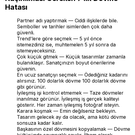
Hatası
Partner adı yaptırmak — Ciddi ilişkilerde bile.
Semboller ve tarihler isimlerden çok daha
güvenli.
Trend'lere göre seçmek — 5 yıl önce
istemezdiniz ise, muhtemelen 5 yıl sonra da
istemeyeceksiniz.
Çok küçük gitmek — Küçük tasarımlar zamanla
bulanıklaşır. Sanatçınızın boyut önerilerine
güvenin.
En ucuz sanatçıyı seçmek — Ödediğiniz kadarını
alırsınız. 100 dolarlık dövme 100 dolarlık dövme
gibi görünür.
İyileşmiş işi kontrol etmemek — Taze dövmeler
inanılmaz görünür. İyileşmiş iş gerçek kaliteyi
gösterir. Her zaman iyileşmiş fotoğraf isteyin.
Karara koşmak — Emin değilseniz bekleyin.
Tasarım gelecek ay da olacak, ama kötü dövme
sonsuza kadar kalır.
Başkasının özel dövmesini kopyalamak — Dövme
kültüründe saygısızlık sayılır. İlham olarak