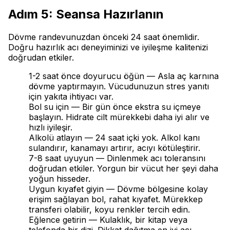
Adım 5: Seansa Hazırlanın
Dövme randevunuzdan önceki 24 saat önemlidir.
Doğru hazırlık acı deneyiminizi ve iyileşme kalitenizi
doğrudan etkiler.
1-2 saat önce doyurucu öğün — Asla aç karnına
dövme yaptırmayın. Vücudunuzun stres yanıtı
için yakıta ihtiyacı var.
Bol su için — Bir gün önce ekstra su içmeye
başlayın. Hidrate cilt mürekkebi daha iyi alır ve
hızlı iyileşir.
Alkolü atlayın — 24 saat içki yok. Alkol kanı
sulandırır, kanamayı artırır, acıyı kötüleştirir.
7-8 saat uyuyun — Dinlenmek acı toleransını
doğrudan etkiler. Yorgun bir vücut her şeyi daha
yoğun hisseder.
Uygun kıyafet giyin — Dövme bölgesine kolay
erişim sağlayan bol, rahat kıyafet. Mürekkep
transferi olabilir, koyu renkler tercih edin.
Eğlence getirin — Kulaklık, bir kitap veya
telefonda bir dizi. Dikkat dağıtma en iyi acı