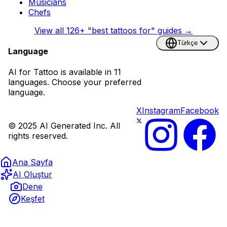
Musicians
Chefs
View all
126
+ "best tattoos for" guides →
Türkçe
Language
AI for Tattoo is available in 11
languages. Choose your preferred
language.
X
Instagram
Facebook
© 2025 AI Generated Inc. All
rights reserved.
Ana Sayfa
AI Oluştur
Dene
Keşfet