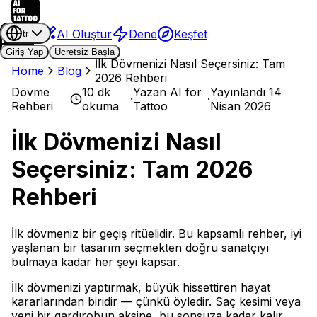
AI Oluştur
Dene
Keşfet
tr
Giriş Yap
Ücretsiz Başla
İlk Dövmenizi Nasıl Seçersiniz: Tam
Home
Blog
2026 Rehberi
Dövme
10 dk
Yazan
AI for
Yayınlandı
14
·
·
Rehberi
okuma
Tattoo
Nisan 2026
İlk Dövmenizi Nasıl
Seçersiniz: Tam 2026
Rehberi
İlk dövmeniz bir geçiş ritüelidir. Bu kapsamlı rehber, iyi
yaşlanan bir tasarım seçmekten doğru sanatçıyı
bulmaya kadar her şeyi kapsar.
İlk dövmenizi yaptırmak, büyük hissettiren hayat
kararlarından biridir — çünkü öyledir. Saç kesimi veya
yeni bir gardırobun aksine, bu sonsuza kadar kalır.