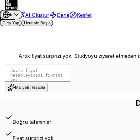
AI Oluştur
Dene
Keşfet
tr
Giriş Yap
Ücretsiz Başla
Artık fiyat sürprizi yok. Stüdyoyu ziyaret etmeden 
Maliyeti Hesapla
D
Doğru tahminler
Fiyat sürprizi yok