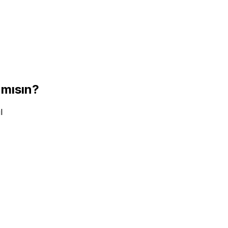
 mısın?
l