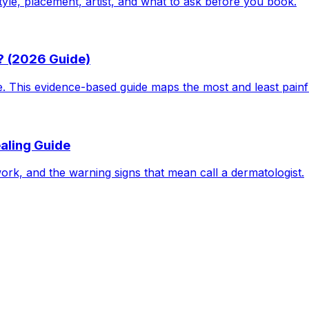
tyle, placement, artist, and what to ask before you book.
? (2026 Guide)
le. This evidence-based guide maps the most and least pain
aling Guide
work, and the warning signs that mean call a dermatologist.