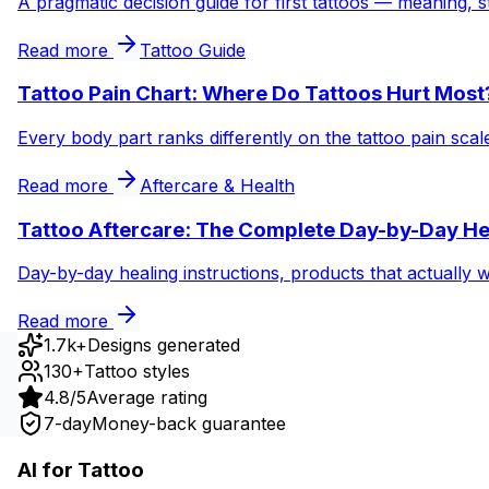
A pragmatic decision guide for first tattoos — meaning, s
Read more
Tattoo Guide
Tattoo Pain Chart: Where Do Tattoos Hurt Most
Every body part ranks differently on the tattoo pain sca
Read more
Aftercare & Health
Tattoo Aftercare: The Complete Day-by-Day He
Day-by-day healing instructions, products that actually 
Read more
1.7k+
Designs generated
130+
Tattoo styles
4.8/5
Average rating
7-day
Money-back guarantee
AI for Tattoo