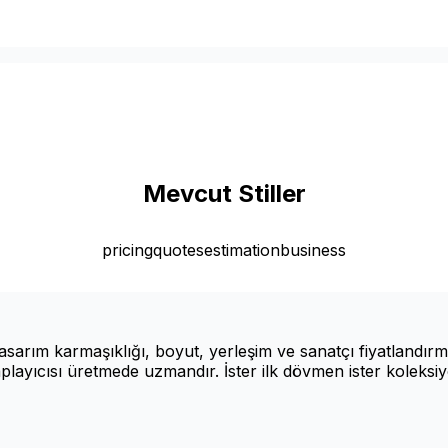
Mevcut Stiller
pricing
quotes
estimation
business
tasarım karmaşıklığı, boyut, yerleşim ve sanatçı fiyatlandı
layıcısı üretmede uzmandır. İster ilk dövmen ister koleksi