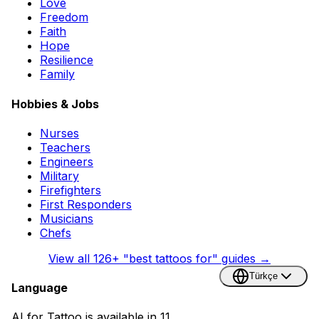
Love
Freedom
Faith
Hope
Resilience
Family
Hobbies & Jobs
Nurses
Teachers
Engineers
Military
Firefighters
First Responders
Musicians
Chefs
View all
126
+ "best tattoos for" guides →
Türkçe
Language
AI for Tattoo is available in 11