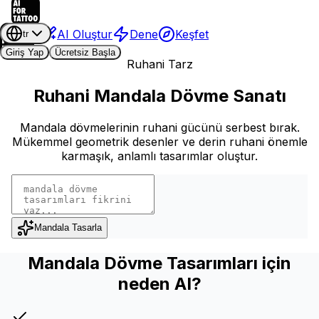
AI Oluştur
Dene
Keşfet
tr
Giriş Yap
Ücretsiz Başla
Ruhani Tarz
Ruhani Mandala Dövme Sanatı
Mandala dövmelerinin ruhani gücünü serbest bırak.
Mükemmel geometrik desenler ve derin ruhani önemle
karmaşık, anlamlı tasarımlar oluştur.
Mandala Tasarla
Mandala Dövme Tasarımları için
neden AI?