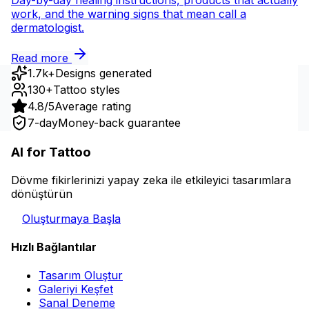
Day-by-day healing instructions, products that actually
work, and the warning signs that mean call a
dermatologist.
Read more
1.7k+
Designs generated
130+
Tattoo styles
4.8/5
Average rating
7-day
Money-back guarantee
AI for Tattoo
Dövme fikirlerinizi yapay zeka ile etkileyici tasarımlara
dönüştürün
Oluşturmaya Başla
Hızlı Bağlantılar
Tasarım Oluştur
Galeriyi Keşfet
Sanal Deneme