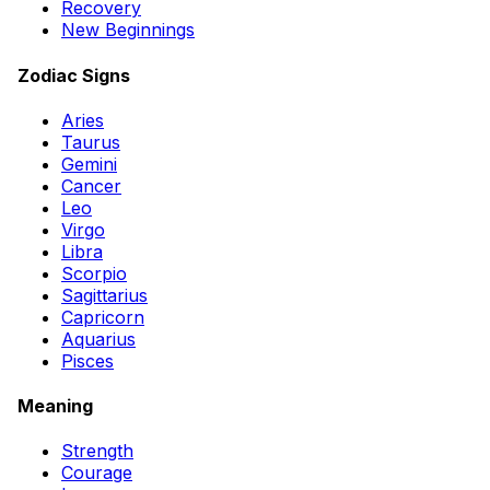
Recovery
New Beginnings
Zodiac Signs
Aries
Taurus
Gemini
Cancer
Leo
Virgo
Libra
Scorpio
Sagittarius
Capricorn
Aquarius
Pisces
Meaning
Strength
Courage