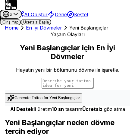
AI Oluştur
Dene
Keşfet
tr
Giriş Yap
Ücretsiz Başla
Home
En İyi Dövmeler
Yeni Başlangıçlar
Yaşam Olayları
Yeni Başlangıçlar için En İyi
Dövmeler
Hayatın yeni bir bölümünü dövme ile işaretle.
Generate Tattoo for
Yeni Başlangıçlar
AI Destekli
üretim
10 sn
tasarım
Ücretsiz
göz atma
Yeni Başlangıçlar neden dövme
tercih ediyor