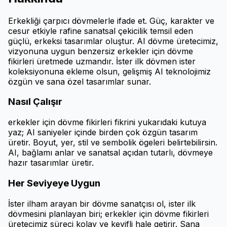
Erkekliği çarpıcı dövmelerle ifade et. Güç, karakter ve
cesur etkiyle rafine sanatsal çekicilik temsil eden
güçlü, erkeksi tasarımlar oluştur. AI dövme üretecimiz,
vizyonuna uygun benzersiz erkekler için dövme
fikirleri üretmede uzmandır. İster ilk dövmen ister
koleksiyonuna ekleme olsun, gelişmiş AI teknolojimiz
özgün ve sana özel tasarımlar sunar.
Nasıl Çalışır
erkekler için dövme fikirleri fikrini yukarıdaki kutuya
yaz; AI saniyeler içinde birden çok özgün tasarım
üretir. Boyut, yer, stil ve sembolik ögeleri belirtebilirsin.
AI, bağlamı anlar ve sanatsal açıdan tutarlı, dövmeye
hazır tasarımlar üretir.
Her Seviyeye Uygun
İster ilham arayan bir dövme sanatçısı ol, ister ilk
dövmesini planlayan biri; erkekler için dövme fikirleri
üretecimiz süreci kolay ve keyifli hale getirir. Sana