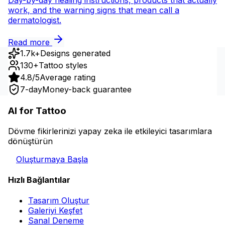
Day-by-day healing instructions, products that actually
work, and the warning signs that mean call a
dermatologist.
Read more
1.7k+
Designs generated
130+
Tattoo styles
4.8/5
Average rating
7-day
Money-back guarantee
AI for Tattoo
Dövme fikirlerinizi yapay zeka ile etkileyici tasarımlara
dönüştürün
Oluşturmaya Başla
Hızlı Bağlantılar
Tasarım Oluştur
Galeriyi Keşfet
Sanal Deneme