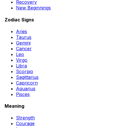
Recovery
New Beginnings
Zodiac Signs
Aries
Taurus
Gemini
Cancer
Leo
Virgo
Libra
Scorpio
Sagittarius
Capricorn
Aquarius
Pisces
Meaning
Strength
Courage