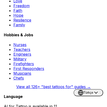
Love
Freedom
Faith
Hope
Resilience
Family
Hobbies & Jobs
Nurses
Teachers
Engineers
Military
Firefighters
First Responders
Musicians
Chefs
View all
126
+ "best tattoos for" guides →
Türkçe
Language
AI for Tattoo is available in 11