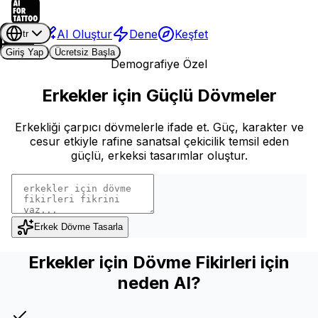
AI Oluştur
Dene
Keşfet
tr
Giriş Yap
Ücretsiz Başla
Demografiye Özel
Erkekler için Güçlü Dövmeler
Erkekliği çarpıcı dövmelerle ifade et. Güç, karakter ve
cesur etkiyle rafine sanatsal çekicilik temsil eden
güçlü, erkeksi tasarımlar oluştur.
Erkek Dövme Tasarla
Erkekler için Dövme Fikirleri için
neden AI?