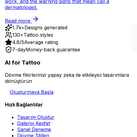
work, and the warning signs that mean call a
dermatologist.
Read more
1.7k+
Designs generated
130+
Tattoo styles
4.8/5
Average rating
7-day
Money-back guarantee
AI for Tattoo
Dövme fikirlerinizi yapay zeka ile etkileyici tasarımlara
dönüştürün
Oluşturmaya Başla
Hızlı Bağlantılar
Tasarım Oluştur
Galeriyi Keşfet
Sanal Deneme
Dövme Stilleri