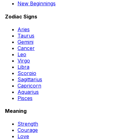
New Beginnings
Zodiac Signs
Aries
Taurus
Gemini
Cancer
Leo
Virgo
Libra
Scorpio
Sagittarius
Capricorn
Aquarius
Pisces
Meaning
Strength
Courage
Love