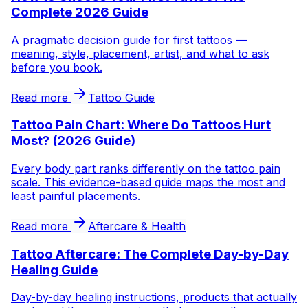
Complete 2026 Guide
A pragmatic decision guide for first tattoos —
meaning, style, placement, artist, and what to ask
before you book.
Read more
Tattoo Guide
Tattoo Pain Chart: Where Do Tattoos Hurt
Most? (2026 Guide)
Every body part ranks differently on the tattoo pain
scale. This evidence-based guide maps the most and
least painful placements.
Read more
Aftercare & Health
Tattoo Aftercare: The Complete Day-by-Day
Healing Guide
Day-by-day healing instructions, products that actually