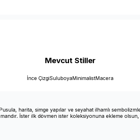
Mevcut Stiller
İnce Çizgi
Suluboya
Minimalist
Macera
Pusula, harita, simge yapılar ve seyahat ilhamlı sembolizml
ndır. İster ilk dövmen ister koleksiyonuna ekleme olsun, g