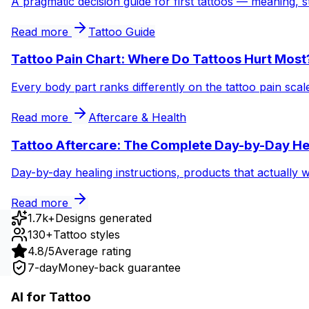
A pragmatic decision guide for first tattoos — meaning, s
Read more
Tattoo Guide
Tattoo Pain Chart: Where Do Tattoos Hurt Most
Every body part ranks differently on the tattoo pain sca
Read more
Aftercare & Health
Tattoo Aftercare: The Complete Day-by-Day He
Day-by-day healing instructions, products that actually 
Read more
1.7k+
Designs generated
130+
Tattoo styles
4.8/5
Average rating
7-day
Money-back guarantee
AI for Tattoo