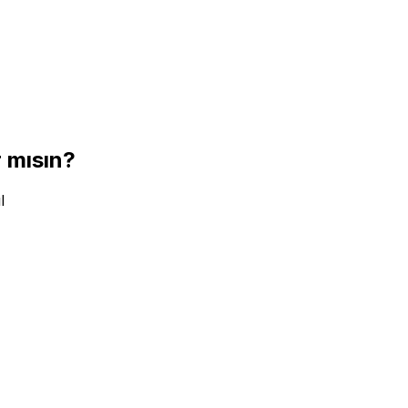
 mısın?
l