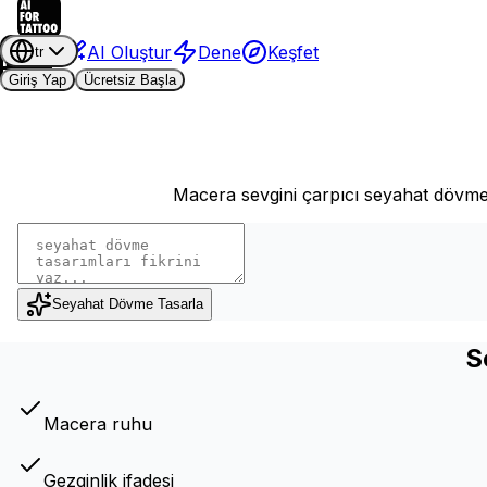
AI Oluştur
Dene
Keşfet
tr
Giriş Yap
Ücretsiz Başla
Macera sevgini çarpıcı seyahat dövmele
Seyahat Dövme Tasarla
S
Macera ruhu
Gezginlik ifadesi