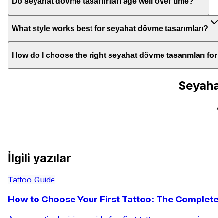
Do seyahat dövme tasarımları age well over time?
What style works best for seyahat dövme tasarımları?
How do I choose the right seyahat dövme tasarımları fo
Seyaha
İlgili yazılar
Tattoo Guide
How to Choose Your First Tattoo: The Complet