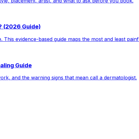
tyle, placement, artist, and what to ask before you book.
? (2026 Guide)
le. This evidence-based guide maps the most and least pain
aling Guide
work, and the warning signs that mean call a dermatologist.