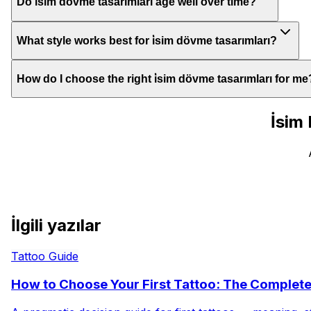
Do i̇sim dövme tasarımları age well over time?
What style works best for i̇sim dövme tasarımları?
How do I choose the right i̇sim dövme tasarımları for me
İsim
İlgili yazılar
Tattoo Guide
How to Choose Your First Tattoo: The Complet