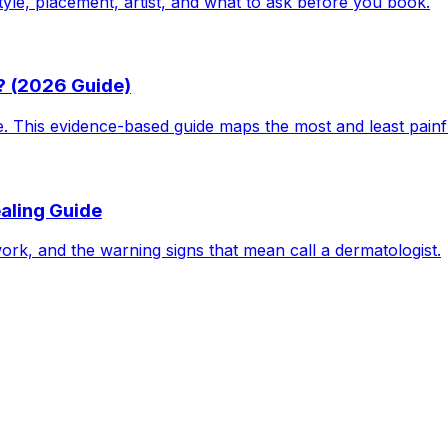
tyle, placement, artist, and what to ask before you book.
? (2026 Guide)
le. This evidence-based guide maps the most and least pain
aling Guide
work, and the warning signs that mean call a dermatologist.