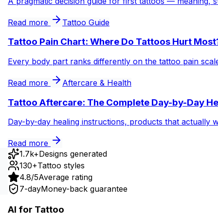
A pragmatic decision guide for first tattoos — meaning, s
Read more
Tattoo Guide
Tattoo Pain Chart: Where Do Tattoos Hurt Most
Every body part ranks differently on the tattoo pain sca
Read more
Aftercare & Health
Tattoo Aftercare: The Complete Day-by-Day He
Day-by-day healing instructions, products that actually 
Read more
1.7k+
Designs generated
130+
Tattoo styles
4.8/5
Average rating
7-day
Money-back guarantee
AI for Tattoo