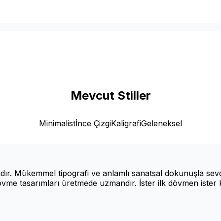
Mevcut Stiller
Minimalist
İnce Çizgi
Kaligrafi
Geleneksel
ndır. Mükemmel tipografi ve anlamlı sanatsal dokunuşla sevdikl
vme tasarımları üretmede uzmandır. İster ilk dövmen ister 