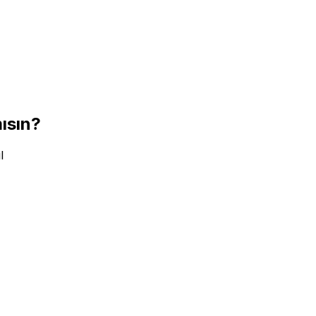
ısın?
l