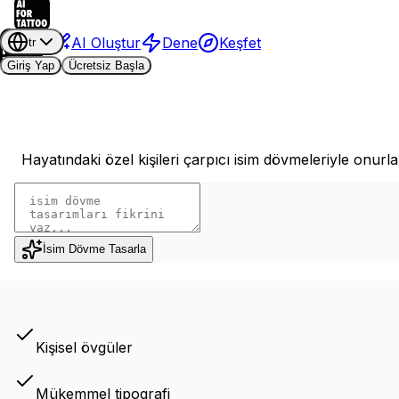
AI Oluştur
Dene
Keşfet
tr
Giriş Yap
Ücretsiz Başla
Hayatındaki özel kişileri çarpıcı isim dövmeleriyle onurl
İsim Dövme Tasarla
Kişisel övgüler
Mükemmel tipografi