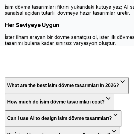
i̇sim dövme tasarımları fikrini yukarıdaki kutuya yaz; AI s
sanatsal açıdan tutarlı, dövmeye hazır tasarımlar üretir.
Her Seviyeye Uygun
İster ilham arayan bir dövme sanatçısı ol, ister ilk dövme
tasarımı bulana kadar sınırsız varyasyon oluştur.
What are the best i̇sim dövme tasarımları in 2026?
How much do i̇sim dövme tasarımları cost?
Can I use AI to design i̇sim dövme tasarımları?