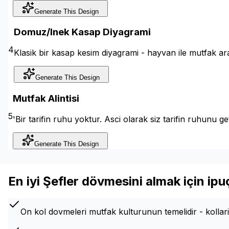
Generate This Design
Domuz/Inek Kasap Diyagrami
4
Klasik bir kasap kesim diyagrami - hayvan ile mutfak ara
Generate This Design
Mutfak Alintisi
5
'Bir tarifin ruhu yoktur. Asci olarak siz tarifin ruhunu g
Generate This Design
En iyi Şefler dövmesini almak için ipuç
On kol dovmeleri mutfak kulturunun temelidir - kollar