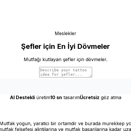
Meslekler
Şefler için En İyi Dövmeler
Mutfağı kutlayan şefler için dövmeler.
AI Destekli
üretim
10 sn
tasarım
Ücretsiz
göz atma
Mutfak yogun, yaratici bir ortamdir ve burada murekkep yol
k felsefesi alintilarina ve mutfak basarilarina kadar uzanir