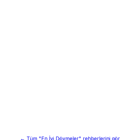
←
Tüm "En İyi Dövmeler" rehberlerini gör