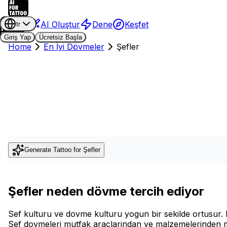
AI Oluştur
Dene
Keşfet
tr
Giriş Yap
Ücretsiz Başla
Home
En İyi Dövmeler
Şefler
Generate Tattoo for
Şefler
Şefler neden dövme tercih ediyor
Sef kulturu ve dovme kulturu yogun bir sekilde ortusur. 
Sef dovmeleri mutfak araclarindan ve malzemelerinden mutfa