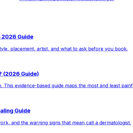
e 2026 Guide
tyle, placement, artist, and what to ask before you book.
? (2026 Guide)
le. This evidence-based guide maps the most and least pain
aling Guide
work, and the warning signs that mean call a dermatologist.