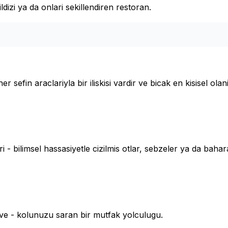
dizi ya da onlari sekillendiren restoran.
r sefin araclariyla bir iliskisi vardir ve bicak en kisisel olani
 - bilimsel hassasiyetle cizilmis otlar, sebzeler ya da bahara
leeve - kolunuzu saran bir mutfak yolculugu.