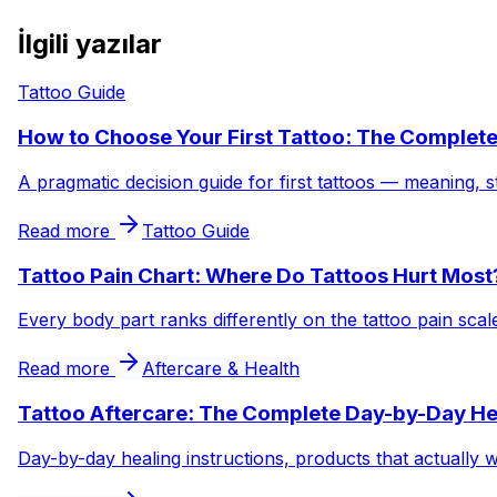
İlgili yazılar
Tattoo Guide
How to Choose Your First Tattoo: The Complet
A pragmatic decision guide for first tattoos — meaning, s
Read more
Tattoo Guide
Tattoo Pain Chart: Where Do Tattoos Hurt Most
Every body part ranks differently on the tattoo pain sca
Read more
Aftercare & Health
Tattoo Aftercare: The Complete Day-by-Day He
Day-by-day healing instructions, products that actually 