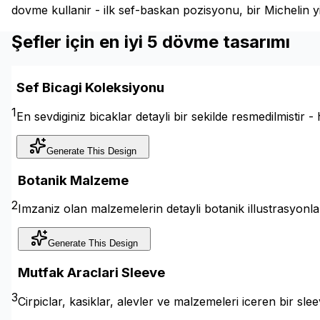
dovme kullanir - ilk sef-baskan pozisyonu, bir Michelin yil
Şefler için en iyi 5 dövme tasarımı
Sef Bicagi Koleksiyonu
1
En sevdiginiz bicaklar detayli bir sekilde resmedilmistir - he
Generate This Design
Botanik Malzeme
2
Imzaniz olan malzemelerin detayli botanik illustrasyonlari
Generate This Design
Mutfak Araclari Sleeve
3
Cirpiclar, kasiklar, alevler ve malzemeleri iceren bir s