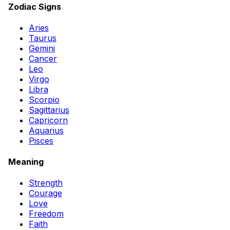
Zodiac Signs
Aries
Taurus
Gemini
Cancer
Leo
Virgo
Libra
Scorpio
Sagittarius
Capricorn
Aquarius
Pisces
Meaning
Strength
Courage
Love
Freedom
Faith