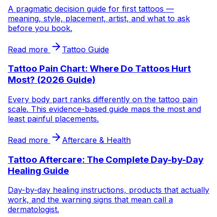
A pragmatic decision guide for first tattoos —
meaning, style, placement, artist, and what to ask
before you book.
Read more
Tattoo Guide
Tattoo Pain Chart: Where Do Tattoos Hurt
Most? (2026 Guide)
Every body part ranks differently on the tattoo pain
scale. This evidence-based guide maps the most and
least painful placements.
Read more
Aftercare & Health
Tattoo Aftercare: The Complete Day-by-Day
Healing Guide
Day-by-day healing instructions, products that actually
work, and the warning signs that mean call a
dermatologist.