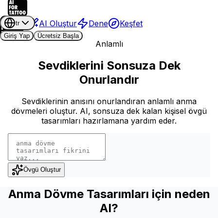
AI Oluştur
Dene
Keşfet
tr
Giriş Yap
Ücretsiz Başla
Anlamlı
Sevdiklerini Sonsuza Dek
Onurlandır
Sevdiklerinin anısını onurlandıran anlamlı anma
dövmeleri oluştur. AI, sonsuza dek kalan kişisel övgü
tasarımları hazırlamana yardım eder.
Övgü Oluştur
Anma Dövme Tasarımları için neden
AI?