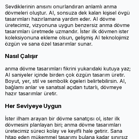
Sevdiklerinin anısını onurlandıran anlamlı anma
dövmeleri oluştur. AI, sonsuza dek kalan kişisel övgü
tasarımları hazırlamana yardım eder. AI dövme
üretecimiz, vizyonuna uygun benzersiz anma dövme
tasarımları üretmede uzmandır. İster ilk dövmen ister
koleksiyonuna ekleme olsun, gelişmiş AI teknolojimiz
özgün ve sana özel tasarımlar sunar.
Nasıl Çalışır
anma dövme tasarımları fikrini yukarıdaki kutuya yaz;
AI saniyeler içinde birden çok özgün tasarım üretir.
Boyut, yer, stil ve sembolik ögeleri belirtebilirsin. AI,
bağlamı anlar ve sanatsal açıdan tutarlı, dövmeye
hazır tasarımlar üretir.
Her Seviyeye Uygun
İster ilham arayan bir dövme sanatçısı ol, ister ilk
dövmesini planlayan biri; anma dövme tasarımları
üretecimiz süreci kolay ve keyifli hale getirir. Sana
hitap eden mükemmel tasarımı bulana kadar sınırsız