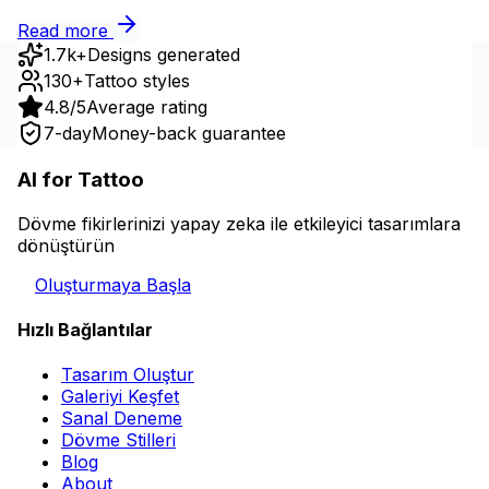
Read more
1.7k+
Designs generated
130+
Tattoo styles
4.8/5
Average rating
7-day
Money-back guarantee
AI for Tattoo
Dövme fikirlerinizi yapay zeka ile etkileyici tasarımlara
dönüştürün
Oluşturmaya Başla
Hızlı Bağlantılar
Tasarım Oluştur
Galeriyi Keşfet
Sanal Deneme
Dövme Stilleri
Blog
About