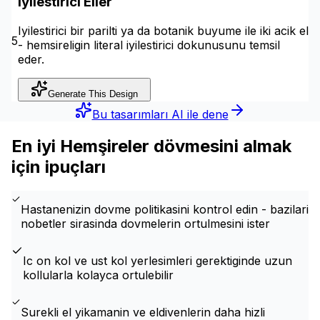
Iyilestirici Eller
Iyilestirici bir parilti ya da botanik buyume ile iki acik el
5
- hemsireligin literal iyilestirici dokunusunu temsil
eder.
Generate This Design
Bu tasarımları AI ile dene
En iyi Hemşireler dövmesini almak
için ipuçları
Hastanenizin dovme politikasini kontrol edin - bazilari
nobetler sirasinda dovmelerin ortulmesini ister
Ic on kol ve ust kol yerlesimleri gerektiginde uzun
kollularla kolayca ortulebilir
Surekli el yikamanin ve eldivenlerin daha hizli