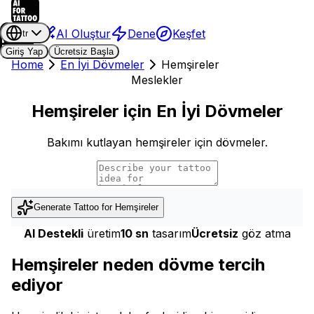
AI Oluştur
Dene
Keşfet
tr
Giriş Yap
Ücretsiz Başla
Home
En İyi Dövmeler
Hemşireler
Meslekler
Hemşireler için En İyi Dövmeler
Bakımı kutlayan hemşireler için dövmeler.
Generate Tattoo for
Hemşireler
AI Destekli
üretim
10 sn
tasarım
Ücretsiz
göz atma
Hemşireler neden dövme tercih
ediyor