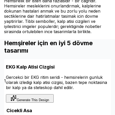
Hemsirelik bir isten daha fazlasidir - bir cagridir.
Hemsireler mesleklerini onurlandirmak, kalplerine
dokunan hastalari anmak ve bu zorlu yolu neden
sectiklerine dair hatirlatmalar tasimak icin dovme
yaptirirlar. Tibbi semboller, kalp atisi cizgileri ve
iyilestirici imgeler populerdir; gerektiginde nobetler
sirasinda ortulebilen ince tasarimlarla birlikte.
Hemşireler için en iyi 5 dövme
tasarımı
EKG Kalp Atisi Cizgisi
Gercekci bir EKG ritim seridi - hemsirelerin gunluk
1
olarak izledigi kalp atisi cizgisi, bazen tepe noktasina
bir kalp ya da steteskop dahil edilir.
Generate This Design
Cicekli Asa