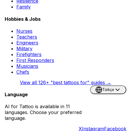
Resilience
Family
Hobbies & Jobs
Nurses
Teachers
Engineers
Military
Firefighters
First Responders
Musicians
Chefs
View all
126
+ "best tattoos for" guides →
Türkçe
Language
AI for Tattoo is available in 11
languages. Choose your preferred
language.
X
Instagram
Facebook