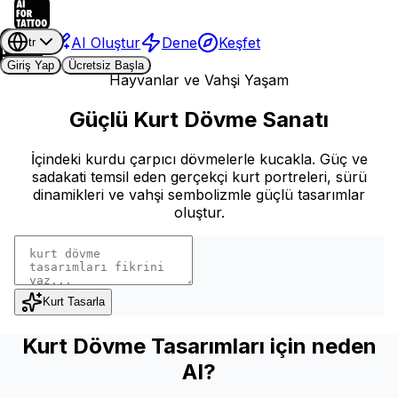
AI Oluştur
Dene
Keşfet
tr
Giriş Yap
Ücretsiz Başla
Hayvanlar ve Vahşi Yaşam
Güçlü Kurt Dövme Sanatı
İçindeki kurdu çarpıcı dövmelerle kucakla. Güç ve
sadakati temsil eden gerçekçi kurt portreleri, sürü
dinamikleri ve vahşi sembolizmle güçlü tasarımlar
oluştur.
Kurt Tasarla
Kurt Dövme Tasarımları için neden
AI?