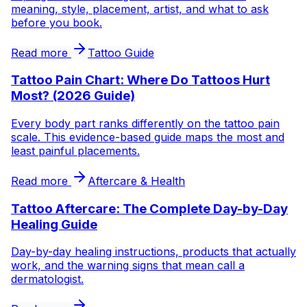
meaning, style, placement, artist, and what to ask
before you book.
Read more
Tattoo Guide
Tattoo Pain Chart: Where Do Tattoos Hurt
Most? (2026 Guide)
Every body part ranks differently on the tattoo pain
scale. This evidence-based guide maps the most and
least painful placements.
Read more
Aftercare & Health
Tattoo Aftercare: The Complete Day-by-Day
Healing Guide
Day-by-day healing instructions, products that actually
work, and the warning signs that mean call a
dermatologist.