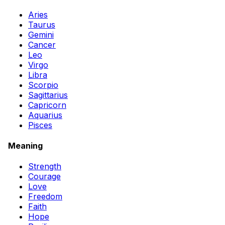
Aries
Taurus
Gemini
Cancer
Leo
Virgo
Libra
Scorpio
Sagittarius
Capricorn
Aquarius
Pisces
Meaning
Strength
Courage
Love
Freedom
Faith
Hope