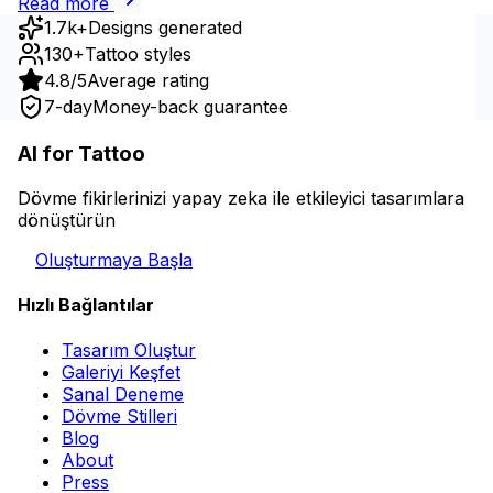
Read more
1.7k+
Designs generated
130+
Tattoo styles
4.8/5
Average rating
7-day
Money-back guarantee
AI for Tattoo
Dövme fikirlerinizi yapay zeka ile etkileyici tasarımlara
dönüştürün
Oluşturmaya Başla
Hızlı Bağlantılar
Tasarım Oluştur
Galeriyi Keşfet
Sanal Deneme
Dövme Stilleri
Blog
About
Press