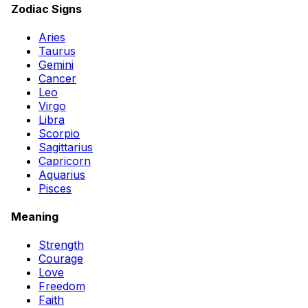
Zodiac Signs
Aries
Taurus
Gemini
Cancer
Leo
Virgo
Libra
Scorpio
Sagittarius
Capricorn
Aquarius
Pisces
Meaning
Strength
Courage
Love
Freedom
Faith