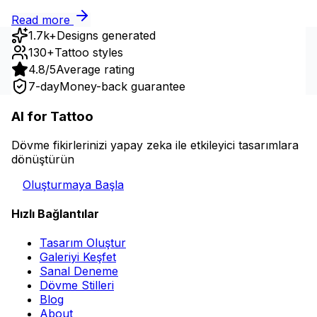
Read more
1.7k+
Designs generated
130+
Tattoo styles
4.8/5
Average rating
7-day
Money-back guarantee
AI for Tattoo
Dövme fikirlerinizi yapay zeka ile etkileyici tasarımlara
dönüştürün
Oluşturmaya Başla
Hızlı Bağlantılar
Tasarım Oluştur
Galeriyi Keşfet
Sanal Deneme
Dövme Stilleri
Blog
About