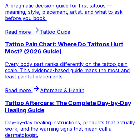
A pragmatic decision guide for first tattoos —
meaning, style, placement, artist, and what to ask
before you book.
Read more
Tattoo Guide
Tattoo Pain Chart: Where Do Tattoos Hurt
Most? (2026 Guide)
Every body part ranks differently on the tattoo pain
scale. This evidence-based guide maps the most and
least painful placements.
Read more
Aftercare & Health
Tattoo Aftercare: The Complete Day-by-Day
Healing Guide
Day-by-day healing instructions, products that actually
work, and the warning signs that mean call a
dermatologist.