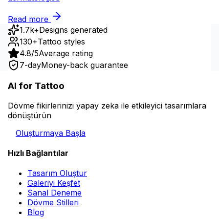
Read more
1.7k+
Designs generated
130+
Tattoo styles
4.8/5
Average rating
7-day
Money-back guarantee
AI for Tattoo
Dövme fikirlerinizi yapay zeka ile etkileyici tasarımlara
dönüştürün
Oluşturmaya Başla
Hızlı Bağlantılar
Tasarım Oluştur
Galeriyi Keşfet
Sanal Deneme
Dövme Stilleri
Blog