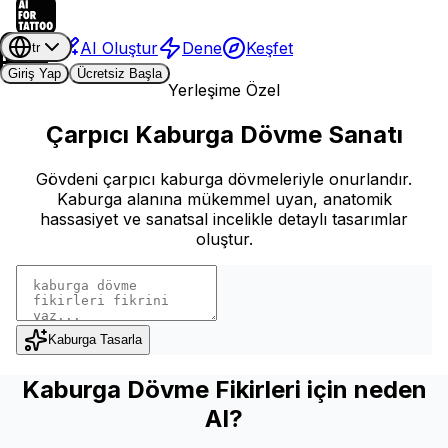
AI Oluştur
Dene
Keşfet
tr
Giriş Yap
Ücretsiz Başla
Yerleşime Özel
Çarpıcı Kaburga Dövme Sanatı
Gövdeni çarpıcı kaburga dövmeleriyle onurlandır.
Kaburga alanına mükemmel uyan, anatomik
hassasiyet ve sanatsal incelikle detaylı tasarımlar
oluştur.
Kaburga Tasarla
Kaburga Dövme Fikirleri için neden
AI?