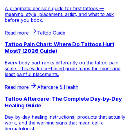
A pragmatic decision guide for first tattoos —
meaning, style, placement, artist, and what to ask
before you book.
Read more
Tattoo Guide
Tattoo Pain Chart: Where Do Tattoos Hurt
Most? (2026 Guide)
Every body part ranks differently on the tattoo pain
scale. This evidence-based guide maps the most and
least painful placements.
Read more
Aftercare & Health
Tattoo Aftercare: The Complete Day-by-Day
Healing Guide
Day-by-day healing instructions, products that actually
work, and the warning signs that mean call a
dermatologist.