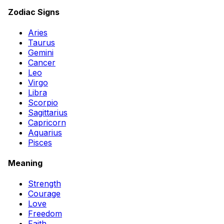
Zodiac Signs
Aries
Taurus
Gemini
Cancer
Leo
Virgo
Libra
Scorpio
Sagittarius
Capricorn
Aquarius
Pisces
Meaning
Strength
Courage
Love
Freedom
Faith