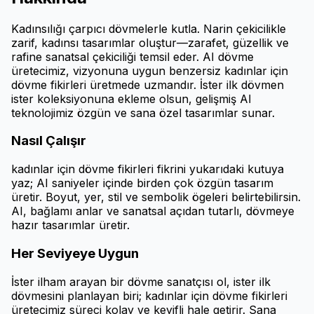
Kadınsılığı çarpıcı dövmelerle kutla. Narin çekicilikle
zarif, kadınsı tasarımlar oluştur—zarafet, güzellik ve
rafine sanatsal çekiciliği temsil eder. AI dövme
üretecimiz, vizyonuna uygun benzersiz kadınlar için
dövme fikirleri üretmede uzmandır. İster ilk dövmen
ister koleksiyonuna ekleme olsun, gelişmiş AI
teknolojimiz özgün ve sana özel tasarımlar sunar.
Nasıl Çalışır
kadınlar için dövme fikirleri fikrini yukarıdaki kutuya
yaz; AI saniyeler içinde birden çok özgün tasarım
üretir. Boyut, yer, stil ve sembolik ögeleri belirtebilirsin.
AI, bağlamı anlar ve sanatsal açıdan tutarlı, dövmeye
hazır tasarımlar üretir.
Her Seviyeye Uygun
İster ilham arayan bir dövme sanatçısı ol, ister ilk
dövmesini planlayan biri; kadınlar için dövme fikirleri
üretecimiz süreci kolay ve keyifli hale getirir. Sana