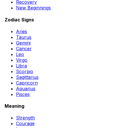
Recovery
New Beginnings
Zodiac Signs
Aries
Taurus
Gemini
Cancer
Leo
Virgo
Libra
Scorpio
Sagittarius
Capricorn
Aquarius
Pisces
Meaning
Strength
Courage