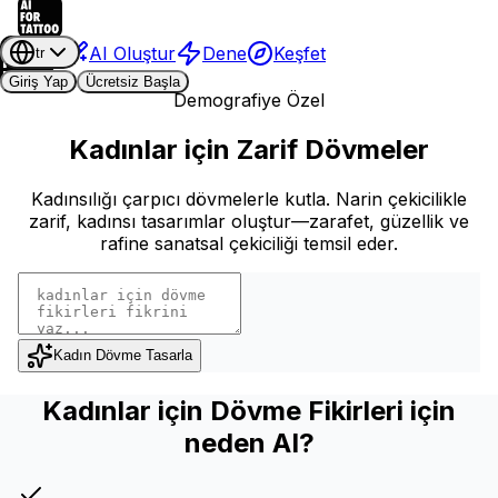
AI Oluştur
Dene
Keşfet
tr
Giriş Yap
Ücretsiz Başla
Demografiye Özel
Kadınlar için Zarif Dövmeler
Kadınsılığı çarpıcı dövmelerle kutla. Narin çekicilikle
zarif, kadınsı tasarımlar oluştur—zarafet, güzellik ve
rafine sanatsal çekiciliği temsil eder.
Kadın Dövme Tasarla
Kadınlar için Dövme Fikirleri için
neden AI?