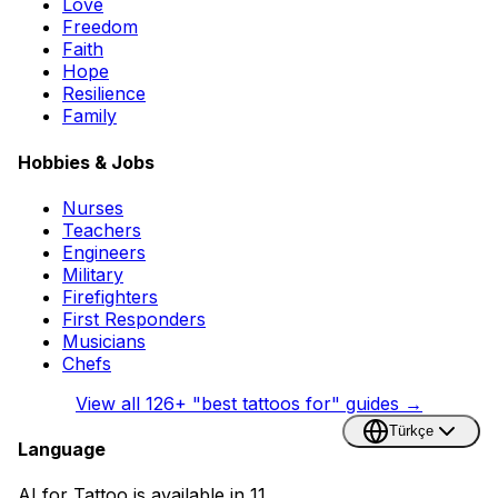
Love
Freedom
Faith
Hope
Resilience
Family
Hobbies & Jobs
Nurses
Teachers
Engineers
Military
Firefighters
First Responders
Musicians
Chefs
View all
126
+ "best tattoos for" guides →
Türkçe
Language
AI for Tattoo is available in 11