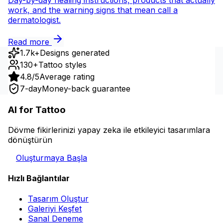
Day-by-day healing instructions, products that actually
work, and the warning signs that mean call a
dermatologist.
Read more
1.7k+
Designs generated
130+
Tattoo styles
4.8/5
Average rating
7-day
Money-back guarantee
AI for Tattoo
Dövme fikirlerinizi yapay zeka ile etkileyici tasarımlara
dönüştürün
Oluşturmaya Başla
Hızlı Bağlantılar
Tasarım Oluştur
Galeriyi Keşfet
Sanal Deneme